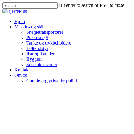
Hit enter to search or ESC to close
Hjem
Maskin- og stål
Snegletransportører
Pressesnegl
Tanke og trykbeholdere
Løfteudstyr
Rør og kanaler
Byggeri
Specialmaskiner
Kontakt
Om os
Cookie- og privatlivspolitik