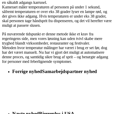
en såkaldt adgangs karrusel.
Kameraet måler temperaturen af personen på under 1 sekund,
såfremt temperaturen er over eks 38 grader lyser en lampe rød, og
der gives ikke adgang. Hvis temperaturen er under eks 38 grader,
skal personen tage håndsprit fra dispenseren, og det vil herefter være
muligt at passere slusen.
På nuværende tidspunkt er denne metode ikke et krav fra
regeringens side, men vores løsning kan uden tvivl skabe mere
tryghed blandt virksomheder, restauranter og festivaler.
Metoden hvor temperatur målinger har været i brug er set før, dog
har det været manuelt. Nu har vi gjort det muligt at automatisere
denne proces, og samtidig sikre brug af sprit – og benægte adgang
for personer med feberlignende symptomer.
Forrige nyhed
Samarbejdspartner nyhed
Næste nyhed
Bjerreplus i USA