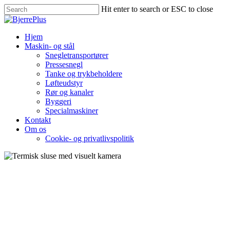
Hit enter to search or ESC to close
Hjem
Maskin- og stål
Snegletransportører
Pressesnegl
Tanke og trykbeholdere
Løfteudstyr
Rør og kanaler
Byggeri
Specialmaskiner
Kontakt
Om os
Cookie- og privatlivspolitik
Termisk sluse med visuelt
kamera