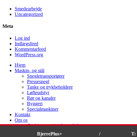
Smedearbejde
Uncategorized
Meta
Log ind
Indlægsfeed
Kommentarfeed
WordPress.org
Hjem
Maskin- og stål
Snegletransportører
Pressesnegl
Tanke og trykbeholdere
Løfteudstyr
Rør og kanaler
Byggeri
Specialmaskiner
Kontakt
Om os
Cookie- og privatlivspolitik
BjerrePlus+
/
T:
×