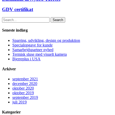
GDV certifikat
Search
Seneste indlæg
Sparring, udvikling, design og produktion
Specialopgave for kunde
Samarbejdspartner nyhed
Termisk sluse med visuelt kamera
Bjerreplus i USA
Arkiver
september 2021
december 2020
oktober 2020
oktober 2019
september 2019
juli 2019
Kategorier